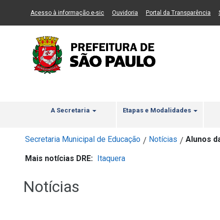
Ir ao Conteúdo
1
Ir para menu principal
2
Ir para busca
3
(Link para um novo sítio)
(Link para um novo sítio)
(Li
Acesso à informação e-sic
Ouvidoria
Portal da Transparência
A Secretaria
Etapas e Modalidades
Secretaria Municipal de Educação
Notícias
Alunos d
/
/
Mais notícias DRE:
Itaquera
Notícias