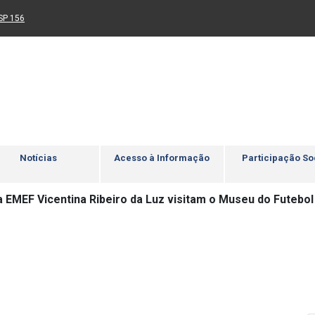
Ir para rodapé
4
Acessibilidade
5
nk para um novo sítio)
(Link para um novo sítio)
SP 156
Notícias
Acesso à Informação
Participação So
a EMEF Vicentina Ribeiro da Luz visitam o Museu do Futebol