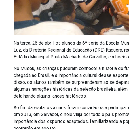
Na terça, 26 de abril, os alunos da 6ª série da Escola Mu
Luz, da Diretoria Regional de Educação (DRE) Itaquera, r
Estádio Municipal Paulo Machado de Carvalho, conheci
No Museu, as crianças puderam conhecer a história do f
chegada ao Brasil, e a importância cultural desse esport
disso, os alunos também se surpreenderam ao se depa
algumas narrações históricas da seleção brasileira, além
detalhando alguns lances históricos.
Ao fim da visita, os alunos foram convidados a participar
em 2013, em Salvador, e hoje viaja por todo o país prom
importância dos esportes adaptados, familiarizando a po
ocorrerão em agosto.