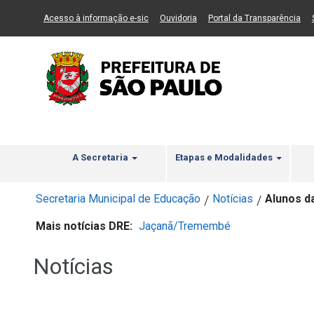
Ir ao Conteúdo
1
Ir para menu principal
2
Ir para busca
3
(Link para um novo sítio)
(Link para um novo sítio)
(Li
Acesso à informação e-sic
Ouvidoria
Portal da Transparência
A Secretaria
Etapas e Modalidades
Secretaria Municipal de Educação
Notícias
Alunos d
/
/
Mais notícias DRE:
Jaçanã/Tremembé
Notícias