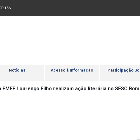
Ir para rodapé
4
Acessibilidade
5
nk para um novo sítio)
(Link para um novo sítio)
SP 156
Notícias
Acesso à Informação
Participação So
a EMEF Lourenço Filho realizam ação literária no SESC Bom