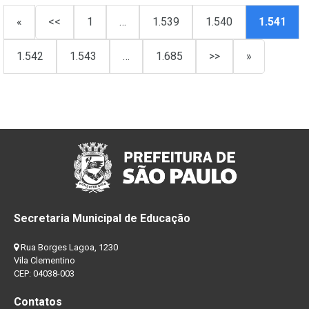
«
<<
1
…
1.539
1.540
1.541
1.542
1.543
…
1.685
>>
»
Secretaria Municipal de Educação
Rua Borges Lagoa, 1230
Vila Clementino
CEP: 04038-003
Contatos