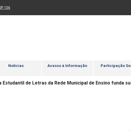
Ir para rodapé
4
Acessibilidade
5
nk para um novo sítio)
(Link para um novo sítio)
SP 156
Notícias
Acesso à Informação
Participação So
 Estudantil de Letras da Rede Municipal de Ensino funda su