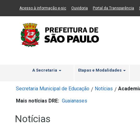
Ir ao Conteúdo
1
Ir para menu principal
2
Ir para busca
3
(Link para um novo sítio)
(Link para um novo sítio)
(Li
Acesso à informação e-sic
Ouvidoria
Portal da Transparência
A Secretaria
Etapas e Modalidades
Secretaria Municipal de Educação
Notícias
Academia
/
/
Mais notícias DRE:
Guaianases
Notícias