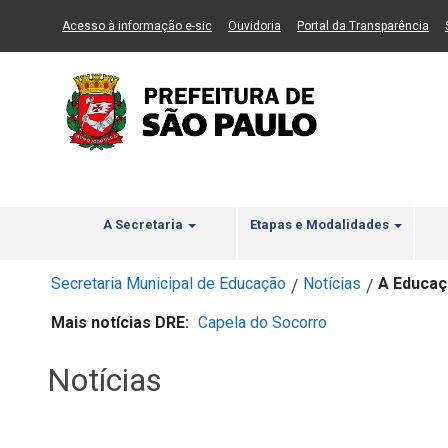
Ir ao Conteúdo
1
Ir para menu principal
2
Ir para busca
3
(Link para um novo sítio)
(Link para um novo sítio)
(Li
Acesso à informação e-sic
Ouvidoria
Portal da Transparência
A Secretaria
Etapas e Modalidades
Secretaria Municipal de Educação
Notícias
A Educaç
/
/
Mais notícias DRE:
Capela do Socorro
Notícias