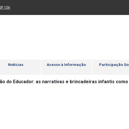
Ir para rodapé
4
Acessibilidade
5
nk para um novo sítio)
(Link para um novo sítio)
SP 156
Notícias
Acesso à Informação
Participação So
ão do Educador: as narrativas e brincadeiras infantis com