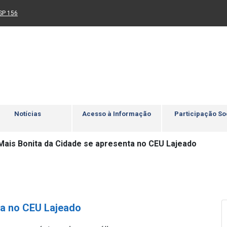
Ir para rodapé
4
Acessibilidade
5
nk para um novo sítio)
(Link para um novo sítio)
SP 156
Notícias
Acesso à Informação
Participação So
Mais Bonita da Cidade se apresenta no CEU Lajeado
ta no CEU Lajeado