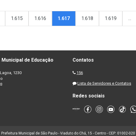
1.615
1.616
1.617
1.618
1.619
…
 Municipal de Educação
Contatos
Lagoa, 1230
156
no
Lista de Servidores e Contatos
03
Redes sociais
Prefeitura Municipal de São Paulo - Viaduto do Chá, 15 - Centro - CEP: 01002-020