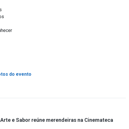
s
os
nhecer
otos do evento
 Arte e Sabor reúne merendeiras na Cinemateca