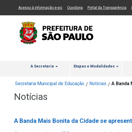
Ir ao Conteúdo
1
Ir para menu principal
2
Ir para busca
3
(Link para um novo sítio)
(Link para um novo sítio)
(Li
Acesso à informação e-sic
Ouvidoria
Portal da Transparência
A Secretaria
Etapas e Modalidades
Secretaria Municipal de Educação
Notícias
A Banda 
/
/
Notícias
A Banda Mais Bonita da Cidade se apresen