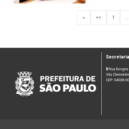
«
<<
1
…
Secretaria
Rua Borges 
Vila Clementi
CEP: 04038-0