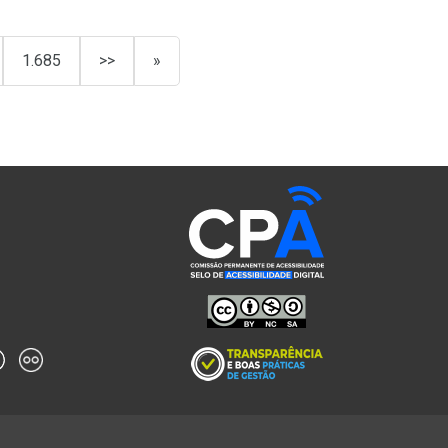
1.685
>>
»