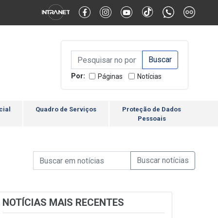
Alternar Alto Contraste
Alternar Tamanho da Fonte
Campo de Busca de inform
Campo de Busca de informações
Enviar a Busca
Por:
Páginas
Notícias
cial
Quadro de Serviços
Proteção de Dados
Pessoais
Campo de Busca de informações
Enviar a Busca de Notícia
Campo de Busca de Notícias
NOTÍCIAS MAIS RECENTES