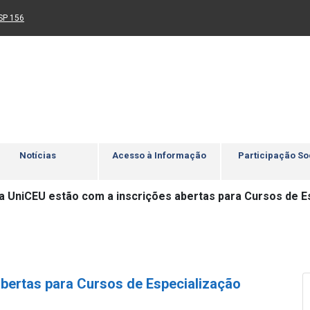
Ir para rodapé
4
Acessibilidade
5
nk para um novo sítio)
(Link para um novo sítio)
SP 156
Notícias
Acesso à Informação
Participação So
da UniCEU estão com a inscrições abertas para Cursos de E
abertas para Cursos de Especialização