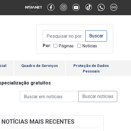
Alternar Alto Contraste
Alternar Tamanho da Fonte
Campo de Busca de inform
Campo de Busca de informações
Enviar a Busca
Por:
Páginas
Notícias
cial
Quadro de Serviços
Proteção de Dados
Pessoais
specialização gratuitos
Campo de Busca de informações
Enviar a Busca de Notícia
Campo de Busca de Notícias
NOTÍCIAS MAIS RECENTES