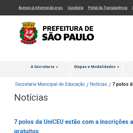
Ir ao Conteúdo
1
Ir para menu principal
2
Ir para busca
3
(Link para um novo sítio)
(Link para um novo sítio)
(Li
Acesso à informação e-sic
Ouvidoria
Portal da Transparência
A Secretaria
Etapas e Modalidades
Secretaria Municipal de Educação
Notícias
7 polos 
/
/
Notícias
7 polos da UniCEU estão com a inscrições 
gratuitos