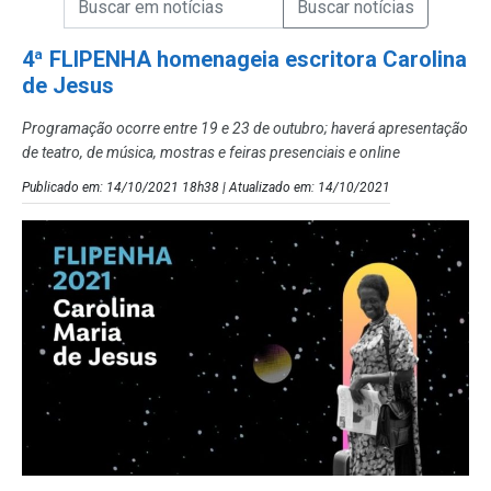
Campo de Busca de Notícias
4ª FLIPENHA homenageia escritora Carolina
de Jesus
Programação ocorre entre 19 e 23 de outubro; haverá apresentação
de teatro, de música, mostras e feiras presenciais e online
Publicado em: 14/10/2021 18h38 | Atualizado em: 14/10/2021