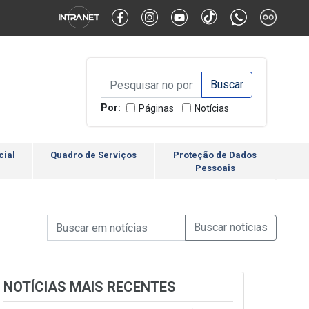
Alternar Alto Contraste
Alternar Tamanho da Fonte
Campo de Busca de inform
Campo de Busca de informações
Enviar a Busca
Por:
Páginas
Notícias
cial
Quadro de Serviços
Proteção de Dados
Pessoais
Campo de Busca de informações
Enviar a Busca de Notícia
Campo de Busca de Notícias
NOTÍCIAS MAIS RECENTES