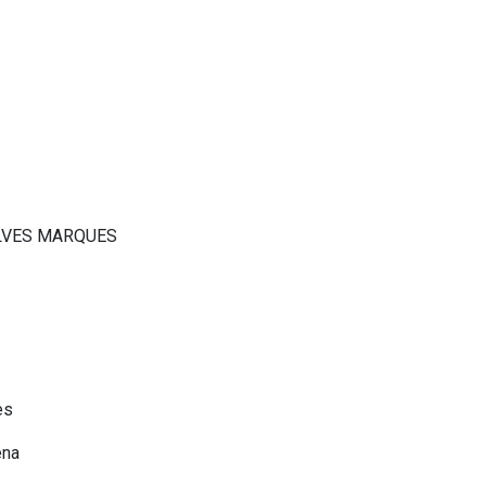
ALVES MARQUES
es
ena