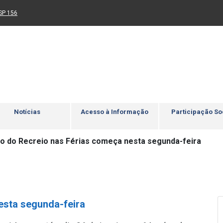
Ir para rodapé
4
Acessibilidade
5
nk para um novo sítio)
(Link para um novo sítio)
SP 156
Notícias
Acesso à Informação
Participação So
ão do Recreio nas Férias começa nesta segunda-feira
esta segunda-feira