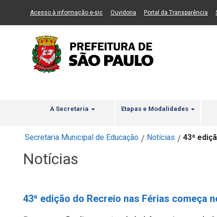
Ir ao Conteúdo
1
Ir para menu principal
2
Ir para busca
3
(Link para um novo sítio)
(Link para um novo sítio)
(Li
Acesso à informação e-sic
Ouvidoria
Portal da Transparência
A Secretaria
Etapas e Modalidades
Secretaria Municipal de Educação
Notícias
43ª ediç
/
/
Notícias
43ª edição do Recreio nas Férias começa n