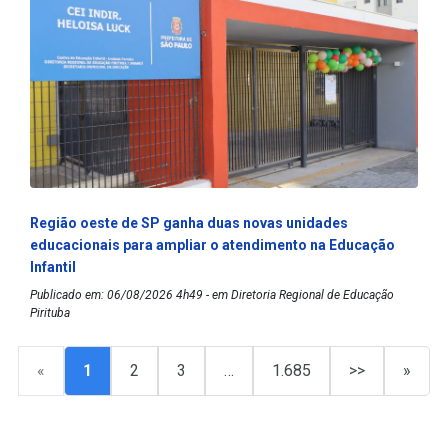
Região oeste de SP ganha duas novas unidades
educacionais para ampliar o atendimento na Educação
Infantil
Publicado em: 06/08/2026 4h49 - em Diretoria Regional de Educação
Pirituba
«
1
2
3
…
1.685
>>
»