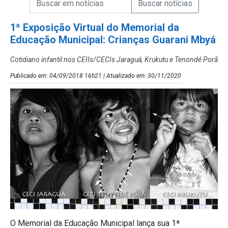
Campo de Busca de Notícias
1ª Exposição Virtual do Memorial da
Educação Municipal: Crianças Guarani Mbyá
Cotidiano infantil nos CEIIs/CECIs Jaraguá, Krukutu e Tenondé Porã
Publicado em: 04/09/2018 16h21 | Atualizado em: 30/11/2020
O Memorial da Educação Municipal lança sua 1ª