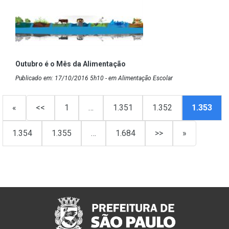
Outubro é o Mês da Alimentação
Publicado em: 17/10/2016 5h10 - em Alimentação Escolar
«
<<
1
…
1.351
1.352
1.353
1.354
1.355
…
1.684
>>
»