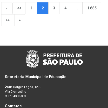
«
<<
1
2
3
4
…
1.685
>>
»
Secretaria Municipal de Educação
Rua Borges Lagoa, 1230
Vila Clementino
CEP: 04038-003
Contatos