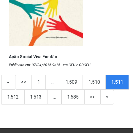
Ação Social Viva Fundão
Publicado em: 07/04/2016 9h15 - em CEU e COCEU
«
<<
1
…
1.509
1.510
1.511
1.512
1.513
…
1.685
>>
»