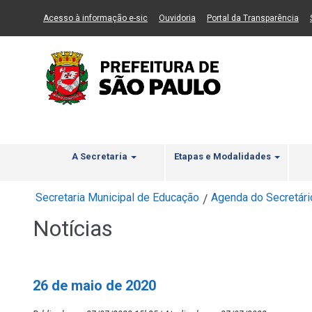
Ir ao Conteúdo
1
Ir para menu principal
2
Ir para busca
3
(Link para um novo sítio)
(Link para um novo sítio)
(Li
Acesso à informação e-sic
Ouvidoria
Portal da Transparência
A Secretaria
Etapas e Modalidades
Secretaria Municipal de Educação
Agenda do Secretári
/
Notícias
26 de maio de 2020