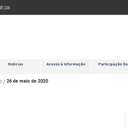
Ir para rodapé
4
Acessibilidade
5
nk para um novo sítio)
(Link para um novo sítio)
SP 156
Notícias
Acesso à Informação
Participação So
o
26 de maio de 2020
/