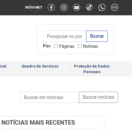
Alternar Alto Contraste
Alternar Tamanho da Fonte
Campo de Busca de inform
Campo de Busca de informações
Enviar a Busca
Por:
Páginas
Notícias
cial
Quadro de Serviços
Proteção de Dados
Pessoais
Campo de Busca de informações
Enviar a Busca de Notícia
Campo de Busca de Notícias
NOTÍCIAS MAIS RECENTES