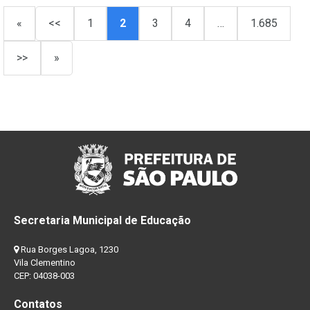
«
<<
1
2
3
4
…
1.685
>>
»
Secretaria Municipal de Educação
Rua Borges Lagoa, 1230
Vila Clementino
CEP: 04038-003
Contatos