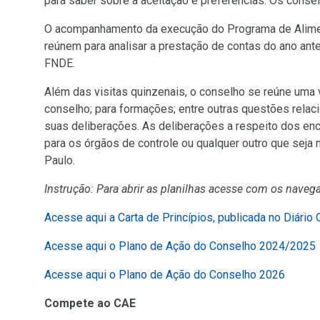
para saber sobre a aceitação e preferências. Os conse
O acompanhamento da execução do Programa de Aliment
reúnem para analisar a prestação de contas do ano ante
FNDE.
Além das visitas quinzenais, o conselho se reúne uma v
conselho; para formações; entre outras questões rela
suas deliberações. As deliberações a respeito dos en
para os órgãos de controle ou qualquer outro que seja
Paulo.
Instrução: Para abrir as planilhas acesse com os navega
Acesse aqui a Carta de Princípios, publicada no Diário 
(
Acesse aqui o Plano de Ação do Conselho 2024/2025
(Link
Acesse aqui o Plano de Ação do Conselho 2026
para
Compete ao CAE
um
s