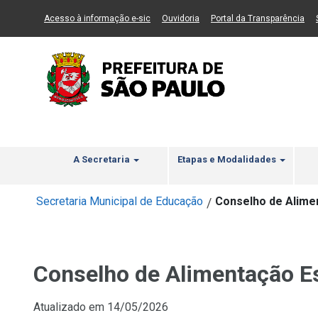
Ir ao Conteúdo
1
Ir para menu principal
2
Ir para busca
3
(Link para um novo sítio)
(Link para um novo sítio)
(Li
Acesso à informação e-sic
Ouvidoria
Portal da Transparência
A Secretaria
Etapas e Modalidades
Secretaria Municipal de Educação
Conselho de Alime
/
Conselho de Alimentação E
Atualizado em
14/05/2026