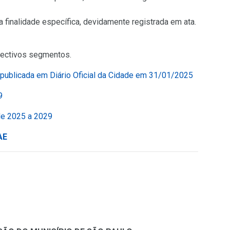
 finalidade específica, devidamente registrada em ata.
pectivos segmentos.
(Link
 publicada em Diário Oficial da Cidade em 31/01/2025
para
(Link
29
um
para
novo
(Link
 de 2025 a 2029
um
sítio)
para
novo
(Link
AE
um
sítio)
para
novo
um
sítio)
novo
sítio)