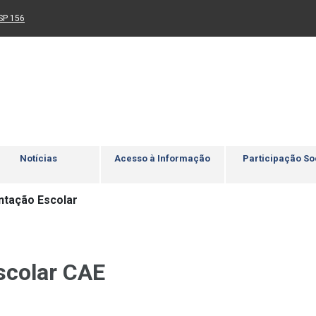
Ir para rodapé
4
Acessibilidade
5
nk para um novo sítio)
(Link para um novo sítio)
SP 156
Notícias
Acesso à Informação
Participação So
ntação Escolar
scolar CAE