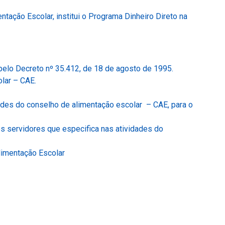
ação Escolar, institui o Programa Dinheiro Direto na
(Link
pelo Decreto nº 35.412, de 18 de agosto de 1995.
(Link
para
olar – CAE.
para
um
um
novo
dades do conselho de alimentação escolar – CAE, para o
novo
sítio)
sítio)
os servidores que especifica nas atividades do
(Link
limentação Escolar
para
um
novo
sítio)