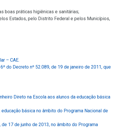
 boas práticas higiênicas e sanitárias;
os Estados, pelo Distrito Federal e pelos Municípios,
(Link
lar – CAE.
para
 6º do Decreto nº 52.089, de 19 de janeiro de 2011, que
um
novo
sítio)
heiro Direto na Escola aos alunos da educação básica
a educação básica no âmbito do Programa Nacional de
 de 17 de junho de 2013, no âmbito do Programa