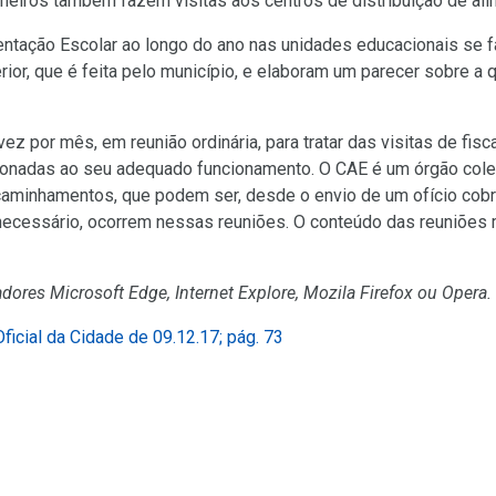
lheiros também fazem visitas aos centros de distribuição de al
ação Escolar ao longo do ano nas unidades educacionais se fa
rior, que é feita pelo município, e elaboram um parecer sobre a
ez por mês, em reunião ordinária, para tratar das visitas de fi
cionadas ao seu adequado funcionamento. O CAE é um órgão coleg
caminhamentos, que podem ser, desde o envio de um ofício cobr
 necessário, ocorrem nessas reuniões. O conteúdo das reuniões m
dores Microsoft Edge, Internet Explore, Mozila Firefox ou Opera.
(Link
Oficial da Cidade de 09.12.17; pág. 73
para
Link
um
para
novo
um
sítio)
novo
ítio)