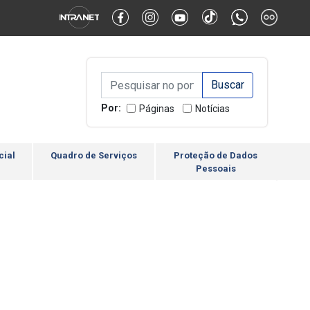
Alternar Alto Contraste
Alternar Tamanho da Fonte
Campo de Busca de inform
Campo de Busca de informações
Enviar a Busca
Por:
Páginas
Notícias
cial
Quadro de Serviços
Proteção de Dados
Pessoais