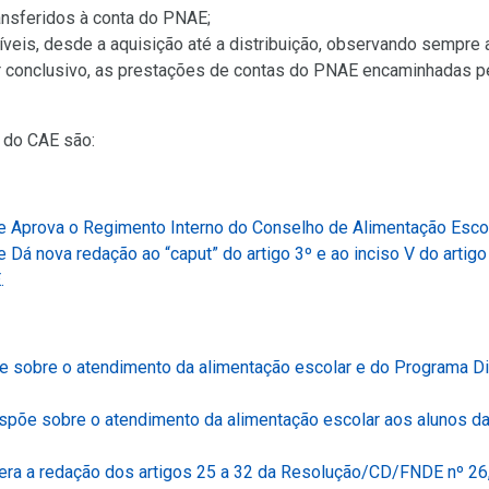
ansferidos à conta do PNAE;
veis, desde a aquisição até a distribuição, observando sempre as
r conclusivo, as prestações de contas do PNAE encaminhadas pel
 do CAE são:
 Aprova o Regimento Interno do Conselho de Alimentação Esco
 Dá nova redação ao “caput” do artigo 3º e ao inciso V do artigo
(Link
E.
para
um
novo
 sobre o atendimento da alimentação escolar e do Programa Din
sítio)
spõe sobre o atendimento da alimentação escolar aos alunos d
era a redação dos artigos 25 a 32 da Resolução/CD/FNDE nº 26,