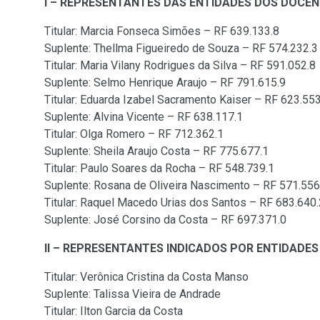
I – REPRESENTANTES DAS ENTIDADES DOS DOCEN
Titular: Marcia Fonseca Simões – RF 639.133.8
Suplente: Thellma Figueiredo de Souza – RF 574.232.3
Titular: Maria Vilany Rodrigues da Silva – RF 591.052.8
Suplente: Selmo Henrique Araujo – RF 791.615.9
Titular: Eduarda Izabel Sacramento Kaiser – RF 623.553
Suplente: Alvina Vicente – RF 638.117.1
Titular: Olga Romero – RF 712.362.1
Suplente: Sheila Araujo Costa – RF 775.677.1
Titular: Paulo Soares da Rocha – RF 548.739.1
Suplente: Rosana de Oliveira Nascimento – RF 571.556
Titular: Raquel Macedo Urias dos Santos – RF 683.640.
Suplente: José Corsino da Costa – RF 697.371.0
II – REPRESENTANTES INDICADOS POR ENTIDADES
Titular: Verônica Cristina da Costa Manso
Suplente: Talissa Vieira de Andrade
Titular: Ilton Garcia da Costa