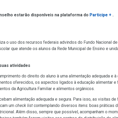
(L
onselho estarão disponíveis na plataforma do
Participe +
.
pa
u
no
sít
liza o uso dos recursos federais advindos do Fundo Nacional d
olar que atende os alunos da Rede Municipal de Ensino e unida
suas atividades
cumprimento do direito do aluno à uma alimentação adequada e 
mentos oferecidos, os aspectos ligados à educação alimentar e
ntos da Agricultura Familiar e alimentos orgânicos.
ecebam alimentação adequada e segura. Para isso, as visitas de
licam um
check list
contemplando diversos itens: boas práticas d
utricional. Além disso, sempre que possível, acompanham o mo