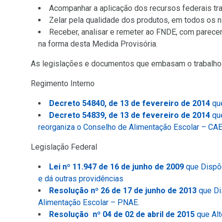
novo
Acompanhar a aplicação dos recursos federais tr
sítio)
Zelar pela qualidade dos produtos, em todos os ní
Receber, analisar e remeter ao FNDE, com parece
na forma desta Medida Provisória.
As legislações e documentos que embasam o trabalho
Regimento Interno
Decreto 54840, de 13 de fevereiro de 2014
que
Decreto 54839, de 13 de fevereiro de 2014
que
reorganiza o Conselho de Alimentação Escolar – CA
Legislação Federal
Lei nº 11.947 de 16 de junho de 2009
que Dispõe
(Link
e dá outras providências
para
Resolução nº 26 de 17 de junho de 2013
que Di
um
(Link
Alimentação Escolar – PNAE.
novo
para
Resolução nº 04 de 02 de abril de 2015
que Alt