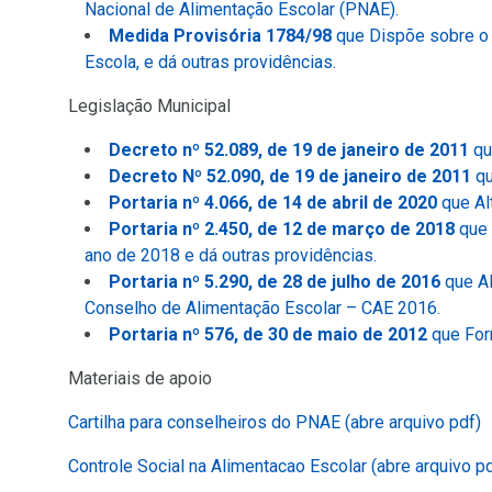
sítio)
um
(Link
Nacional de Alimentação Escolar (PNAE).
novo
para
Medida Provisória 1784/98
que Dispõe sobre o r
sítio)
(Link
um
Escola, e dá outras providências.
para
novo
Legislação Municipal
um
sítio)
novo
Decreto nº 52.089, de 19 de janeiro de 2011
qu
sítio)
Decreto Nº 52.090, de 19 de janeiro de 2011
qu
Portaria nº 4.066, de 14 de abril de 2020
que Al
Portaria nº 2.450, de 12 de março de 2018
que 
(Link
ano de 2018 e dá outras providências.
para
Portaria nº 5.290, de 28 de julho de 2016
que Al
um
(Link
Conselho de Alimentação Escolar – CAE 2016.
novo
para
Portaria nº 576, de 30 de maio de 2012
que For
sítio)
um
Materiais de apoio
novo
sítio)
Cartilha para conselheiros do PNAE (abre arquivo pdf)
Controle Social na Alimentacao Escolar (abre arquivo pd