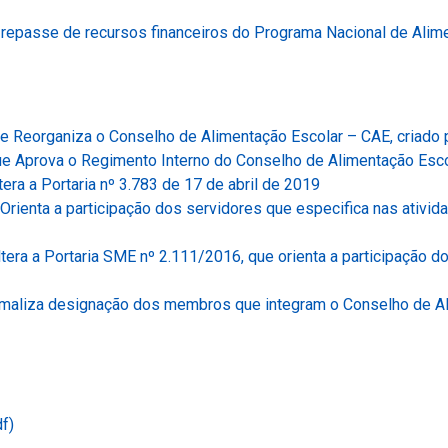
epasse de recursos financeiros do Programa Nacional de Aliment
e Reorganiza o Conselho de Alimentação Escolar – CAE, criado 
e Aprova o Regimento Interno do Conselho de Alimentação Esc
(Link
tera a Portaria nº 3.783 de 17 de abril de 2019
para
Orienta a participação dos servidores que especifica nas ativi
um
novo
tera a Portaria SME nº 2.111/2016, que orienta a participação d
sítio)
maliza designação dos membros que integram o Conselho de A
f)