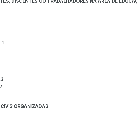
TES, DISCENTES OU TRABALHADORES NA ÁREA DE EDUCA
.1
.3
2
 CIVIS ORGANIZADAS