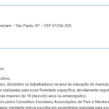
 Sumaré – São Paulo, SP – CEP 01256-020
or:
utivo;
es, discentes ou trabalhadores na área de educação do municíp
realizadas para essa finalidade específica, devidamente regist
enas maiores de 18 (dezoito) anos ou emancipados;
ados pelos Conselhos Escolares, Associações de Pais e Mestres 
ena, mediante prévia escolha em assembleia realizada para ess