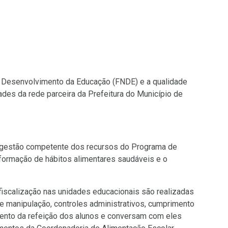
ink
ra
m
vo
io)
e Desenvolvimento da Educação (FNDE) e a qualidade
des da rede parceira da Prefeitura do Município de
à gestão competente dos recursos do Programa de
 formação de hábitos alimentares saudáveis e o
 fiscalização nas unidades educacionais são realizadas
e manipulação, controles administrativos, cumprimento
mento da refeição dos alunos e conversam com eles