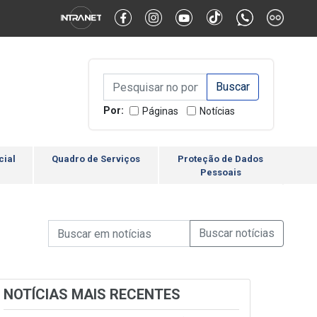
Alternar Alto Contraste
Alternar Tamanho da Fonte
Campo de Busca de inform
Campo de Busca de informações
Enviar a Busca
Por:
Páginas
Notícias
cial
Quadro de Serviços
Proteção de Dados
Pessoais
Campo de Busca de informações
Enviar a Busca de Notícia
Campo de Busca de Notícias
NOTÍCIAS MAIS RECENTES