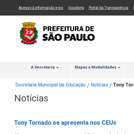
Ir ao Conteúdo
1
Ir para menu principal
2
Ir para busca
3
(Link para um novo sítio)
(Link para um novo sítio)
(Li
Acesso à informação e-sic
Ouvidoria
Portal da Transparência
A Secretaria
Etapas e Modalidades
Secretaria Municipal de Educação
Notícias
Tony Tor
/
/
Notícias
Tony Tornado se apresenta nos CEUs