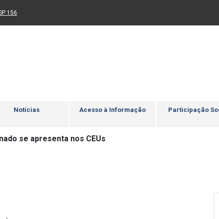
Ir para rodapé
4
Acessibilidade
5
nk para um novo sítio)
(Link para um novo sítio)
SP 156
Notícias
Acesso à Informação
Participação So
nado se apresenta nos CEUs