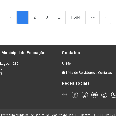
«
1
2
3
…
1.684
>>
»
 Municipal de Educação
Contatos
Lagoa, 1230
156
no
Lista de Servidores e Contatos
03
Redes sociais
Prefeitura Municipal de São Paulo - Viaduto do Chá, 15 - Centro - CEP: 01002-020