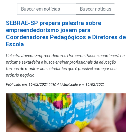
Campo de Busca de informações
Enviar a Busca de Notícias
Campo de Busca de Notícias
SEBRAE-SP prepara palestra sobre
empreendedorismo jovem para
Coordenadores Pedagógicos e Diretores de
Escola
Palestra Jovens Empreendedores Primeiros Passos acontecerá na
próxima sexta-feira e busca ensinar profissionais da educação
formas de mostrar aos estudantes que é possível começar seu
próprio negócio
Publicado em: 16/02/2021 11h14 | Atualizado em: 16/02/2021