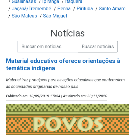
/
Guaianases
/
Ipiranga
/
Itaquera
/
Jaçanã/Tremembé
/
Penha
/
Pirituba
/
Santo Amaro
/
São Mateus
/
São Miguel
Notícias
Campo de Busca de informações
Enviar a Busca de Notícias
Campo de Busca de Notícias
Material educativo oferece orientações à
temática indígena
Material traz princípios para as ações educativas que contemplem
as sociedades originárias de nosso país
Publicado em: 10/09/2019 17h54 | Atualizado em: 30/11/2020