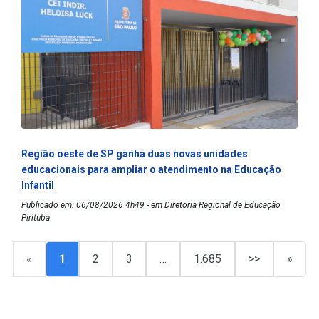
Região oeste de SP ganha duas novas unidades
educacionais para ampliar o atendimento na Educação
Infantil
Publicado em: 06/08/2026 4h49 - em Diretoria Regional de Educação
Pirituba
«
1
2
3
…
1.685
>>
»