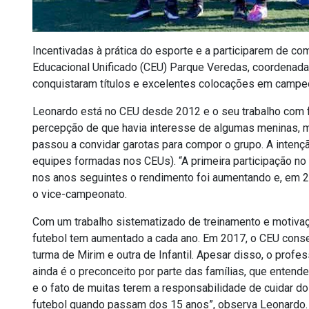
Incentivadas à prática do esporte e a participarem de co
Educacional Unificado (CEU) Parque Veredas, coordenadas
conquistaram títulos e excelentes colocações em campeo
Leonardo está no CEU desde 2012 e o seu trabalho com fu
percepção de que havia interesse de algumas meninas, ma
passou a convidar garotas para compor o grupo. A intençã
equipes formadas nos CEUs). “A primeira participação no
nos anos seguintes o rendimento foi aumentando e, em 20
o vice-campeonato.
Com um trabalho sistematizado de treinamento e motiva
futebol tem aumentado a cada ano. Em 2017, o CEU conse
turma de Mirim e outra de Infantil. Apesar disso, o profe
ainda é o preconceito por parte das famílias, que entend
e o fato de muitas terem a responsabilidade de cuidar 
futebol quando passam dos 15 anos”, observa Leonardo.