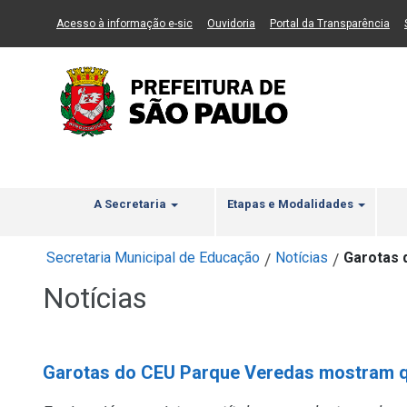
Ir ao Conteúdo
1
Ir para menu principal
2
Ir para busca
3
(Link para um novo sítio)
(Link para um novo sítio)
(Li
Acesso à informação e-sic
Ouvidoria
Portal da Transparência
A Secretaria
Etapas e Modalidades
Secretaria Municipal de Educação
Notícias
Garotas 
/
/
Notícias
Garotas do CEU Parque Veredas mostram q