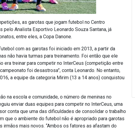
mpetições, as garotas que jogam futebol no Centro
 pelo Analista Esportivo Leonardo Souza Santana, já
natos, entre eles, a Copa Danone.
tebol com as garotas foi iniciado em 2013, a partir da
s não havia turmas para treinamento. Foi então que ele
o era treinar para competir no InterCeus (competição entre
 campeonato foi desastrosa”, conta Leonardo. No entanto,
16, a equipe da categoria Mirim (13 a 14 anos) conquistou
ção na escola e comunidade, o número de meninas no
guiu enviar duas equipes para competir no InterCeus, uma
ssor conta que uma das dificuldades de consolidar o trabalho
em que o ambiente do futebol não é apropriado para garotas
dos irmãos mais novos. “Ambos os fatores as afastam do