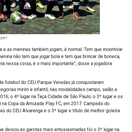
o 2017
a e as meninas também jogam, é normal. Tem que incentivar
e menina não tem que jogar bola e tem que brincar de boneca,
la nessa coisa, é o mais importante”, disse a jogadora
 de futebol do CEU Parque Veredas já conquistaram
gorias mirim e infantil, nas modalidades campo, salão e
016; o 4º lugar na Taça Cidade de São Paulo; o 3º lugar e os
mpo) na Copa da Amizade Play FC, em 2017. Campeãs do
s do CEU Alvarenga e o 3º lugar e título de melhor goleira
ue deixou as garotas mais entusiasmadas foi o 3º lugar na