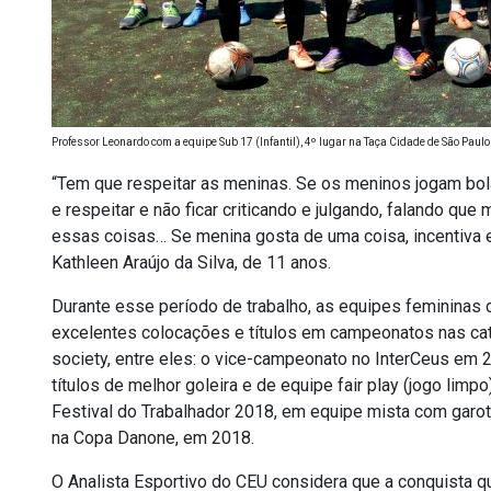
Professor Leonardo com a equipe Sub 17 (Infantil), 4º lugar na Taça Cidade de São Paul
“Tem que respeitar as meninas. Se os meninos jogam bol
e respeitar e não ficar criticando e julgando, falando qu
essas coisas… Se menina gosta de uma coisa, incentiva e
Kathleen Araújo da Silva, de 11 anos.
Durante esse período de trabalho, as equipes femininas
excelentes colocações e títulos em campeonatos nas cate
society, entre eles: o vice-campeonato no InterCeus em 2
títulos de melhor goleira e de equipe fair play (jogo li
Festival do Trabalhador 2018, em equipe mista com garota
na Copa Danone, em 2018.
O Analista Esportivo do CEU considera que a conquista q