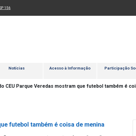
Ir para rodapé
4
Acessibilidade
5
nk para um novo sítio)
(Link para um novo sítio)
SP 156
Notícias
Acesso à Informação
Participação So
do CEU Parque Veredas mostram que futebol também é coi
ue futebol também é coisa de menina