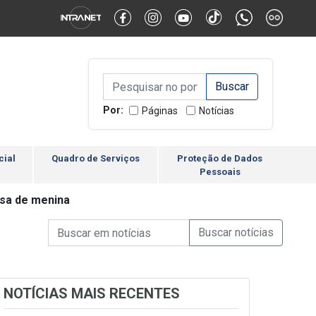
Alternar Alto Contraste
Alternar Tamanho da Fonte
Campo de Busca de inform
Campo de Busca de informações
Enviar a Busca
Por:
Páginas
Notícias
cial
Quadro de Serviços
Proteção de Dados
Pessoais
sa de menina
Campo de Busca de informações
Enviar a Busca de Notícia
Campo de Busca de Notícias
NOTÍCIAS MAIS RECENTES