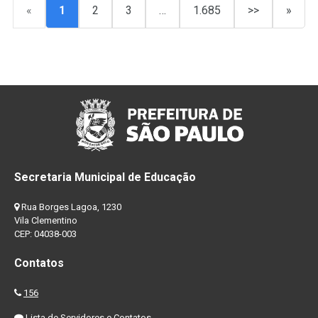
«
1
2
3
…
1.685
>>
»
Secretaria Municipal de Educação
Rua Borges Lagoa, 1230
Vila Clementino
CEP: 04038-003
Contatos
156
Lista de Servidores e Contatos