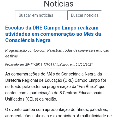
Notícias
Campo de Busca de informações
Enviar a Busca de Notícias
Campo de Busca de Notícias
Escolas da DRE Campo Limpo realizam
atividades em comemoração ao Mês da
Consciência Negra
Programação contou com Palestras, rodas de conversa e exibição
de filme
Publicado em: 29/11/2019 17h04 | Atualizado em: 04/05/2021
As comemorações do Mês da Consciência Negra, da
Diretoria Regional de Educação (DRE) Campo Limpo foi
norteado pela extensa programação da “FeirÁfrica” que
contou com a participação de 8 Centros Educacionais
Unificados (CEUs) da região.
O evento contou com apresentação de filmes, palestras,
apresentações, oficinas e exposições. A multiplicidade de