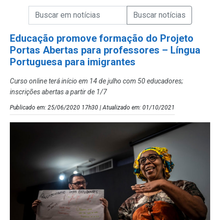
Campo de Busca de informações
Enviar a Busca de Notícias
Campo de Busca de Notícias
Educação promove formação do Projeto
Portas Abertas para professores – Língua
Portuguesa para imigrantes
Curso online terá início em 14 de julho com 50 educadores;
inscrições abertas a partir de 1/7
Publicado em: 25/06/2020 17h30 | Atualizado em: 01/10/2021