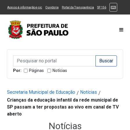
Ir ao Conteúdo
1
Ir para menu principal
2
Ir para busca
3
(Atalhos
(Link para um novo sítio)
(Link para um novo sítio)
(Link para um novo sítio)
(Link para um novo
Acesso à informação e-sic
Ouvidoria
Portal da Transparência
SP 156
Ir para rodapé
4
Acessibilidade
5
Alternar Alto Contraste
Alternar Tamanho da Fonte
Most
Campo de Busca de informações
Campo de Busca de informações
Enviar a Busca
Por:
Páginas
Notícias
Secretaria Municipal de Educação
Notícias
/
/
Crianças da educação infantil da rede municipal de
SP passam a ter propostas ao vivo em canal de TV
aberto
Notícias