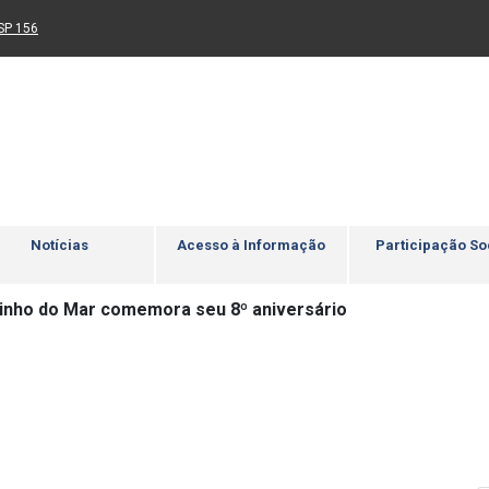
Ir para rodapé
4
Acessibilidade
5
nk para um novo sítio)
(Link para um novo sítio)
SP 156
Notícias
Acesso à Informação
Participação So
nho do Mar comemora seu 8º aniversário