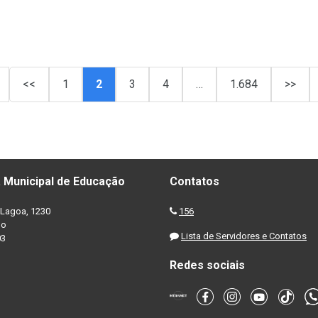
<<
1
2
3
4
…
1.684
>>
 Municipal de Educação
Contatos
Lagoa, 1230
156
no
Lista de Servidores e Contatos
03
Redes sociais