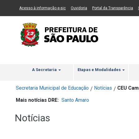
Ir ao Conteúdo
1
Ir para menu principal
2
Ir para busca
3
(Link para um novo sítio)
(Link para um novo sítio)
(Li
Acesso à informação e-sic
Ouvidoria
Portal da Transparência
A Secretaria
Etapas e Modalidades
Secretaria Municipal de Educação
Notícias
CEU Cami
/
/
Mais notícias DRE:
Santo Amaro
Notícias