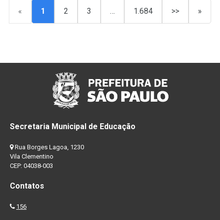
«
1
2
3
…
1.684
>>
»
Secretaria Municipal de Educação
Rua Borges Lagoa, 1230
Vila Clementino
CEP: 04038-003
Contatos
156