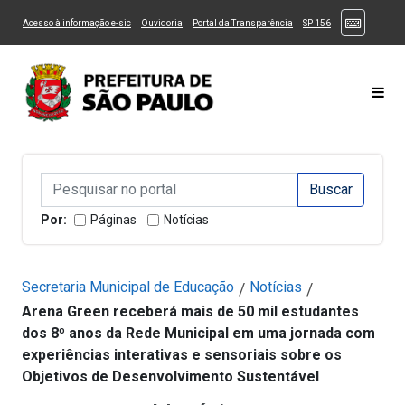
Ir ao Conteúdo
1
Ir para menu principal
2
Ir para busca
3
(Atalhos
(Link para um novo sítio)
(Link para um novo sítio)
(Link para um novo sítio)
(Link para um novo
Acesso à informação e-sic
Ouvidoria
Portal da Transparência
SP 156
Ir para rodapé
4
Acessibilidade
5
Alternar Alto Contraste
Alternar Tamanho da Fonte
Most
Campo de Busca de informações
Campo de Busca de informações
Enviar a Busca
Por:
Páginas
Notícias
Secretaria Municipal de Educação
Notícias
/
/
Arena Green receberá mais de 50 mil estudantes
dos 8º anos da Rede Municipal em uma jornada com
experiências interativas e sensoriais sobre os
Objetivos de Desenvolvimento Sustentável