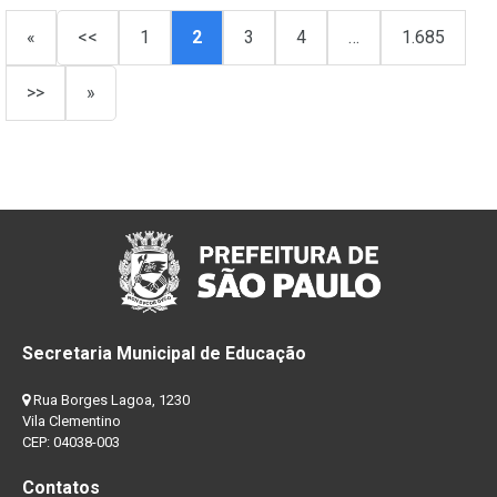
«
<<
1
2
3
4
…
1.685
>>
»
Secretaria Municipal de Educação
Rua Borges Lagoa, 1230
Vila Clementino
CEP: 04038-003
Contatos