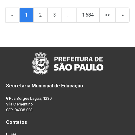
«
1
2
3
…
1.684
>>
»
Secretaria Municipal de Educação
Rua Borges Lagoa, 1230
Vila Clementino
CEP: 04038-003
Contatos
156