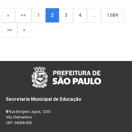
«
<<
1
2
3
4
…
1.684
>>
»
Secretaria Municipal de Educação
Rua Borges Lagoa, 1230
Vila Clementino
CEP: 04038-003