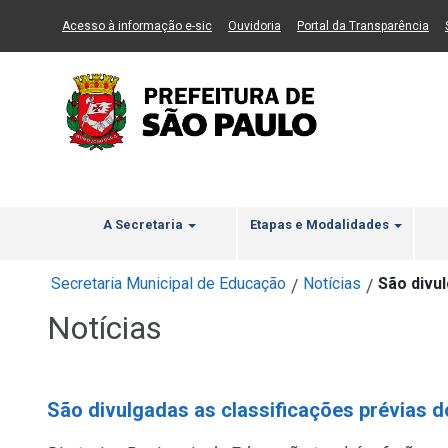
Ir ao Conteúdo
1
Ir para menu principal
2
Ir para busca
3
(Link para um novo sítio)
(Link para um novo sítio)
(Li
Acesso à informação e-sic
Ouvidoria
Portal da Transparência
A Secretaria
Etapas e Modalidades
Secretaria Municipal de Educação
Notícias
São divul
/
/
Notícias
São divulgadas as classificações prévias d