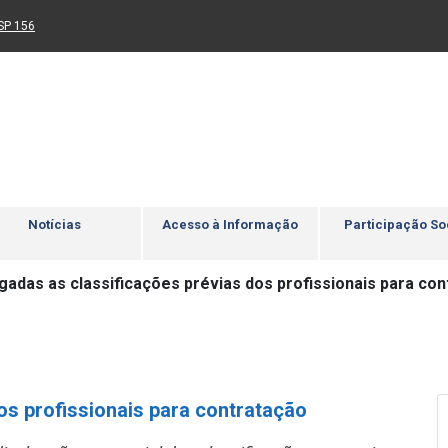
Ir para rodapé
4
Acessibilidade
5
nk para um novo sítio)
(Link para um novo sítio)
SP 156
Notícias
Acesso à Informação
Participação So
gadas as classificações prévias dos profissionais para co
os profissionais para contratação