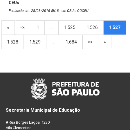
CEUs
Publicado em: 28/03/2016 5h18 - em CEU e COCEU
«
<<
1
…
1.525
1.526
1.527
1.528
1.529
…
1.684
>>
»
Secretaria Municipal de Educação
Rua Borges Lagoa, 1230
Vila Clementino