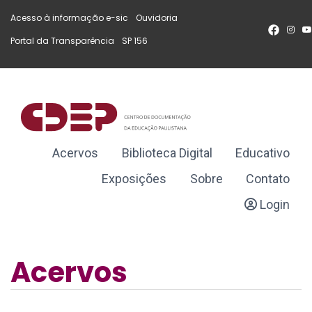
Acesso à informação e-sic
(Link
Ouvidoria
(Link
Ir p
(Li
para
para
pa
Portal da Transparência
(Link
SP 156
(Link
um
um
um
para
para
no
novo
novo
sít
um
um
sítio)
sítio)
novo
novo
sítio)
sítio)
Acervos
Biblioteca Digital
Educativo
Exposições
Sobre
Contato
Login
Acervos