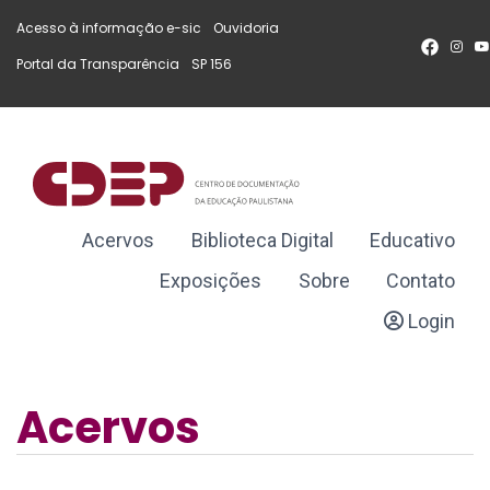
Acesso à informação e-sic
(Link
Ouvidoria
(Link
Ir p
(Li
para
para
pa
Portal da Transparência
(Link
SP 156
(Link
um
um
um
para
para
no
novo
novo
sít
um
um
sítio)
sítio)
novo
novo
sítio)
sítio)
Acervos
Biblioteca Digital
Educativo
Exposições
Sobre
Contato
Login
Acervos